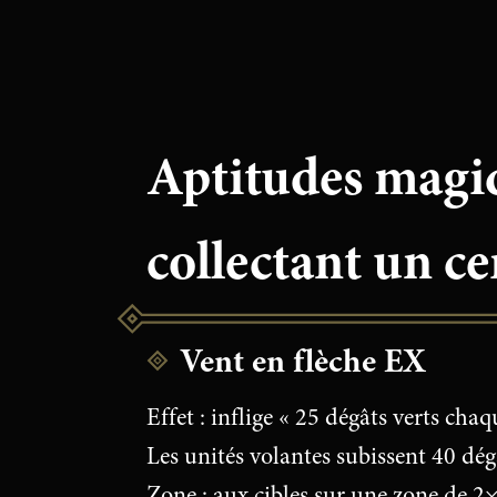
Aptitudes magiq
collectant un c
Vent en flèche EX
Effet : inflige « 25 dégâts verts chaqu
Les unités volantes subissent 40 dég
Zone : aux cibles sur une zone de 2