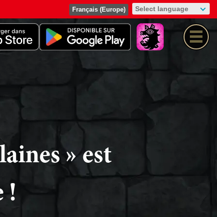
Français (Europe)
laines » est
 !