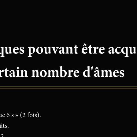
ues pouvant être acqu
ertain nombre d'âmes
e 6 s » (2 fois).
âts.
×2.