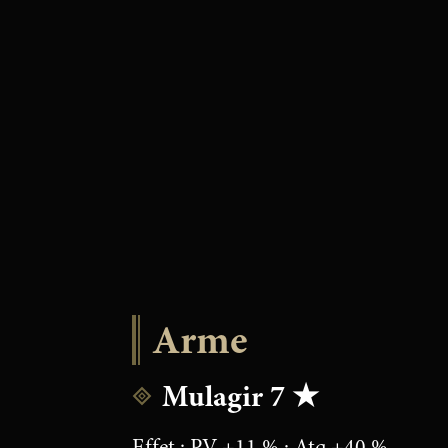
Arme
Mulagir 7 ★
Effet : PV +11 % ; Atq +40 %